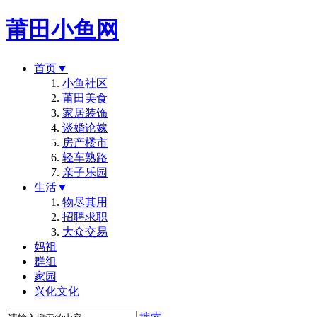
莆田小鱼网
首页
▼
小鱼社区
莆田美食
家居装饰
谈婚论嫁
房产楼市
轻车熟路
亲子乐园
生活
▼
物尽其用
招聘求职
大众交易
妈祖
群组
家园
兴化文化