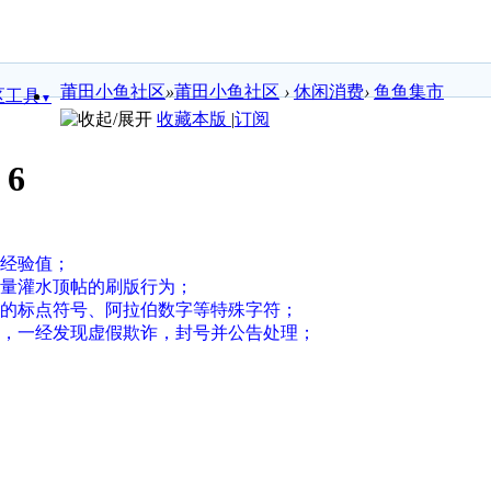
莆田小鱼社区
»
莆田小鱼社区
›
休闲消费
›
鱼鱼集市
区工具
▼
收藏本版
|
订阅
:
6
积经验值；
大量灌水顶帖的刷版行为；
需的标点符号、阿拉伯数字等特殊字符；
效，一经发现虚假欺诈，封号并公告处理；