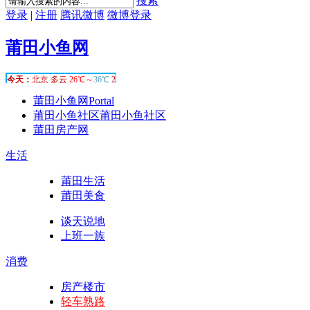
搜索
登录
|
注册
腾讯微博
微博登录
莆田小鱼网
莆田小鱼网
Portal
莆田小鱼社区
莆田小鱼社区
莆田房产网
生活
莆田生活
莆田美食
谈天说地
上班一族
消费
房产楼市
轻车熟路