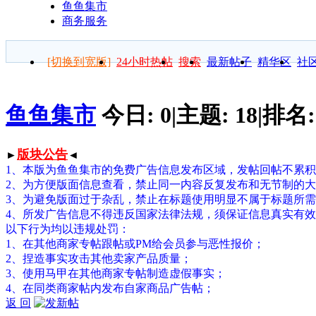
鱼鱼集市
商务服务
[切换到宽版]
24小时热帖
搜索
最新帖子
精华区
社
鱼鱼集市
今日:
0
|
主题:
18
|
排名
版块公告
►
◄
1、本版为鱼鱼集市的免费广告信息发布区域，发帖回帖不累
2、为方便版面信息查看，禁止同一内容反复发布和无节制的
3、为避免版面过于杂乱，禁止在标题使用明显不属于标题所
4、所发广告信息不得违反国家法律法规，须保证信息真实有
以下行为均以违规处罚：
1、在其他商家专帖跟帖或PM给会员参与恶性报价；
2、捏造事实攻击其他卖家产品质量；
3、使用马甲在其他商家专帖制造虚假事实；
4、在同类商家帖内发布自家商品广告帖；
返 回