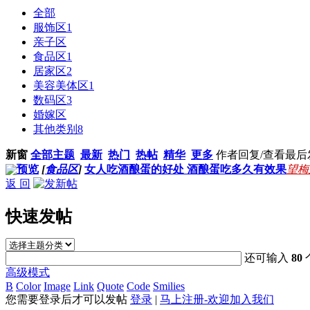
全部
服饰区
1
亲子区
食品区
1
居家区
2
美容美体区
1
数码区
3
婚嫁区
其他类别
8
新窗
全部主题
最新
热门
热帖
精华
更多
作者
回复/查看
最后
预览
[
食品区
]
女人吃酒酿蛋的好处 酒酿蛋吃多久有效果
望梅
返 回
快速发帖
还可输入
80
高级模式
B
Color
Image
Link
Quote
Code
Smilies
您需要登录后才可以发帖
登录
|
马上注册-欢迎加入我们