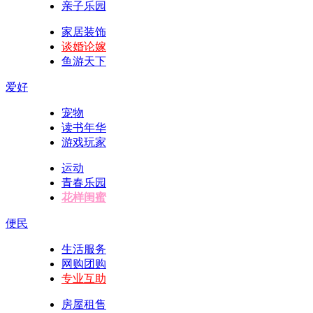
亲子乐园
家居装饰
谈婚论嫁
鱼游天下
爱好
宠物
读书年华
游戏玩家
运动
青春乐园
花样闺蜜
便民
生活服务
网购团购
专业互助
房屋租售