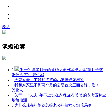
发帖
谈婚论嫁
0
对于过年坐月子的新婚之莆田婆媳大战“坐月子该
吃什么度过”
爱性感
0
大家来看一下我和婆婆的小磨擦
烟花易冷
0
我和来家里不到两个月的公婆首次正面交锋，哎！！
兴化人
0
关于一个丈夫6年不上班在家玩游戏 婆婆的表态雷翻全
场
莆仙通
0
为什么现在的婆婆总提老公的前女友
烟花易冷