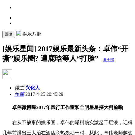
娱乐八卦
回复
[娱乐星闻] 2017娱乐最新头条：卓伟“开
撕”娱乐圈? 遭鹿晗等人“打脸”
看全部
楼主
兴化人
收藏
2017-4-25 20:45:29
卓伟微博曝2017年风行工作室和全明星星探大料前瞻
在从不缺事的娱乐圈，卓伟的爆料确实激起千层浪，记得
几年前爆出王大治在酒店亲热轰动一时，从此，卓伟老师越变