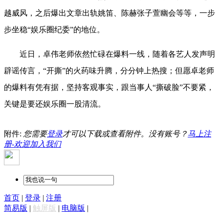
越威风，之后爆出文章出轨姚笛、陈赫张子萱幽会等等，一步
步坐稳“娱乐圈纪委”的地位。
近日，卓伟老师依然忙碌在爆料一线，随着各艺人发声明
辟谣传言，“开撕”的火药味升腾，分分钟上热搜；但愿卓老师
的爆料有凭有据，坚持客观事实，跟当事人“撕破脸”不要紧，
关键是要还娱乐圈一股清流。
附件:
您需要
登录
才可以下载或查看附件。没有账号？
马上注
册-欢迎加入我们
首页
|
登录
|
注册
简易版
|
触屏版
|
电脑版
|