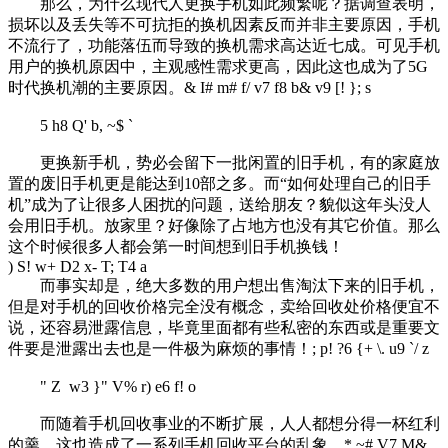
那么，为什么现代人更换手机如此频繁呢？据调查表明，
损坏以及丢失等不可抗拒的换机因素反而并非主要原因，手机
不流行了，功能落伍而导致的换机需求高达近七成。可见手机
用户的换机原因中，主观感性需求更高，因此这也成为了5G
时代换机潮的主要原因。
& I# m# f/ v7 f8 b& v9 [! }; s
5 h8 Q' b, ~$ `
更换新手机，势必会留下一批闲置的旧手机，有的家庭放
置的废旧手机更是能达到10部之多。而“如何处理自己的旧手
机”成为了让很多人困扰的问题，送给朋友？貌似这年头没人
会用旧手机。放家里？好像除了占地方也没有其它价值。那么
这个时候很多人都会第一时间想到旧手机换钱！
) S! w+ D2 x- T; T4 a
而事实却是，绝大多数的用户想出售淘汰下来的旧手机，
但是对手机的回收价格完全没有概念，卖给回收处价格便宜不
说，还容易泄露信息，毕竟里面都有些私密的东西或是重要文
件要是泄露出去也是一件极为麻烦的事情！
; p! ?6 {+ \. u9 `/ z
" Z w3 }" V% r) e6 f! o
而随着手机回收事业的不断扩展，人人都想分得一杯红利
的羹，这也造成了一系列手机回收平台的乱象。
* ~# V7 M&