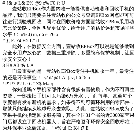
# {& u/ L& E% @9 e% F0 {: U
壹站收EPBox作为国内唯一能提供自动检测和回收手机的
品牌，我们只需要关注壹站收的公众号查询EPBox网点即可前
往进行演验机回收，同时在回收价格方面壹站收EPBox采用动
态比价策略，全网匹配更优价，给予用户的估价远超市场平均
水平！
5 u% J) m, q6 e ?6 o
# }, F- ?4 H5 L* d
此外，在数据安全方面，壹站收EPBox可以说是能够做到
完全令用户放心的，数据三重清除，多重隐私保护机制，让回
收安全安心！
3 H# A3 t& f. A
而最重要的是，壹站收EPBox专注手机回收十年，最专注
的还是环保事业！
y/ d/ @1 A |. v; h6 `6 n
! P' P7 P2 U: G" Z$ M# q
你知道吗？手机零部件含有很多有害物质，作为不可再生
资源，一部废旧手机可以污染6万升水，厂商每年、甚至每个
季度都有发布新机的需求，如果得不到可循环利用的零部件，
那就只能继续从地球母亲去索取。为此，壹站收EPBox成为了
苹果手机的指定回收服务商，其在全国31个省的近3000家苹果
门店都设立了回收机器人，旨在严格遵守环保安全回收标准，
为环保事业添砖加瓦。
" v% u! C: K4 t7 E