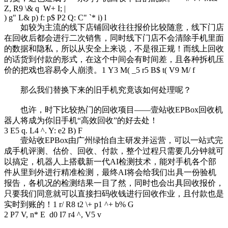
Z, R9 \& q W+ I; |
) g" L& p) f: p$ P2 Q: C" `* i) l
如较为主流的线下店铺回收往往报价比较随意，线下门店
在回收后都会进行二次销售，同时线下门店不会清除手机里面
的数据和隐私，所以从安全上来说，不是很正规！而线上回收
的话货到付款的形式，在这个中间会有时间差，且各种拆机压
价的把戏也容易令人崩溃。
1 Y3 M( _5 r5 B$ t( V9 M/ f
那么我们替换下来的旧手机究竟该如何处理呢？
也许，时下比较热门的回收项目——壹站收EPBox回收机
器人将成为你旧手机“高效回收”的好去处！
3 E5 q. L4 ^. Y: e2 B) F
壹站收EPBox由广州绿怡自主研发并运营，可以一站式完
成手机评测、估价、回收、付款，整个过程只需要几分钟就可
以搞定，机器人上搭载新一代AI检测技术，能对手机各个部
件从里到外进行精准检测，最终AI将会给我们出具一份验机
报告，各机况的检测结果一目了然，同时也会出具回收报价，
只要我们同意就可以直接扫码收钱进行回收作业，且付款也是
实时到账的！
1 r/ R8 t2 \+ p1 ^+ b% G
2 P7 V, n* E d0 I7 r4 ^, V5 v