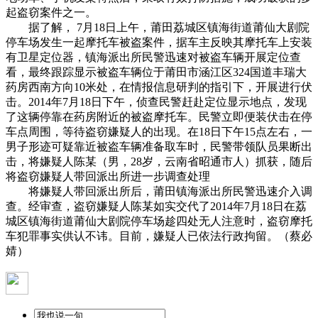
起盗窃案件之一。
据了解， 7月18日上午，莆田荔城区镇海街道莆仙大剧院
停车场发生一起摩托车被盗案件，据车主反映其摩托车上安装
有卫星定位器，镇海派出所民警迅速对被盗车辆开展定位查
看，最终跟踪显示被盗车辆位于莆田市涵江区324国道丰瑞大
药房西南方向10米处，在情报信息研判的指引下，开展进行伏
击。2014年7月18日下午，侦查民警赶赴定位显示地点，发现
了这辆停靠在药房附近的被盗摩托车。民警立即便装伏击在停
车点周围，等待盗窃嫌疑人的出现。在18日下午15点左右，一
男子形迹可疑靠近被盗车辆准备取车时，民警带领队员果断出
击，将嫌疑人陈某（男，28岁，云南省昭通市人）抓获，随后
将盗窃嫌疑人带回派出所进一步调查处理
将嫌疑人带回派出所后，莆田镇海派出所民警迅速介入调
查。经审查，盗窃嫌疑人陈某如实交代了2014年7月18日在荔
城区镇海街道莆仙大剧院停车场趁四处无人注意时，盗窃摩托
车犯罪事实供认不讳。目前，嫌疑人已依法行政拘留。（蔡必
婧）