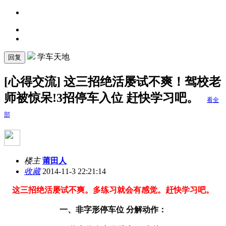
学车天地
回复
[心得交流] 这三招绝活屡试不爽！驾校老
师被惊呆!3招停车入位 赶快学习吧。
看全
部
楼主
莆田人
收藏
2014-11-3 22:21:14
这三招绝活屡试不爽
。多练习就会有感觉。赶快学习吧。
一、非字形停车位 分解动作：