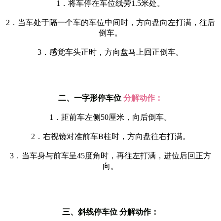
1
．将车停在车位线旁
1.5
米处。
2
．当车处于隔一个车的车位中间时，方向盘向左打满，往后
倒车。
3
．感觉车头正时，方向盘马上回正倒车。
二、一字形停车位
分解动作：
1
．距前车左侧
50
厘米，向后倒车。
2
．右视镜对准前车
B
柱时，方向盘往右打满。
3
．当车身与前车呈
45
度角时，再往左打满，进位后回正方
向。
三、斜线停车位 分解动作：