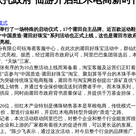
模式
田举行了一场特殊的启动仪式，17个莆田自主品牌、近百款运动鞋
，“中国质造·莆田好珠宝”系列活动也正式上线，这也是莆田市政
”亮相。
有限公司钰海斋客服中心，在此次的莆田好珠宝活动中，群仙红
正式亮相。据悉，经过莆田市政府认可，阿里巴巴集团筛选后，本
、“天纵”三家。
有序的为10点整活动上线而筹备着，淘宝客服及运营们正盯着
”店参与“中国质造·莆田好珠宝”淘宝、聚划算等平台的木珠手串
突破传统珠宝电商瓶颈，莆田市与淘宝网首创提出“原矿直供”
线上销售，并通过专业保价物流送到消费者手中。而木珠系列，
供应，同时由莆田市政府背书质量保证，并提供千万基金担保，各
26位，但红木产业特别是佛珠销售基本是草根电商，传统模式
保价，塑造行业标杆，开启红木电商转型升级的“质造”之路。
者，本次活动联动阿里巴巴，对整个企业和整个行业能发挥很
企业和上游的厂家都有着很大的促进作用，可以更长远的发展。
上。”陈少飞表示，通过这次活动，对今后整个行业的品牌推广