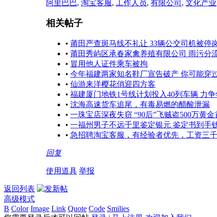
阿里巴巴
,
淘宝客服
,
工作人员
,
有限公司
,
文化产业
相关帖子
•
莆田严查斑马线不礼让 33辆公交司机被停
•
莆田秀屿区承春家禽养殖有限公司 雨污分
•
冒用他人证件乘车被拘
•
今年福建两家知名鞋厂宣告破产 你可能穿
•
仙游来洋樱花俏迎四方客
•
福建厦门地铁1号线计划投入40列车辆 力
•
沈海高速货车追尾，有毒易燃的醋酸泄漏
•
一珠宝店深夜失窃 “90后”飞贼盗500万黄
•
一福州男子不远千里鉴定银元 鉴定书到手
•
急招聘淘宝客服，有经验者优先，工资三
回复
使用道具
举报
返回列表
高级模式
B
Color
Image
Link
Quote
Code
Smilies