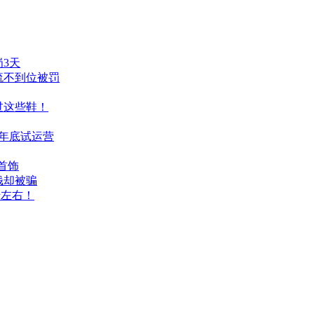
岗3天
流不到位被罚
过这些鞋！
争年底试运营
金首饰
钱却被骗
千左右！