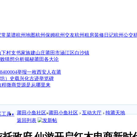
家常菜谱
杭州地图
杭州保姆
杭州交友
杭州租房
装修日记
杭州公交
莆田市涵江区白沙镇
分析揭秘莆田各大论
举报一枚西安人在莆
史载兴化古迹举览碑
微商货源是从哪里来
莆田小鱼社区
»
莆田小鱼社区
›
互动大厅
›
纯莆天地
区工具
▼
返回列表
依托政府 仙游开启红木电商新时