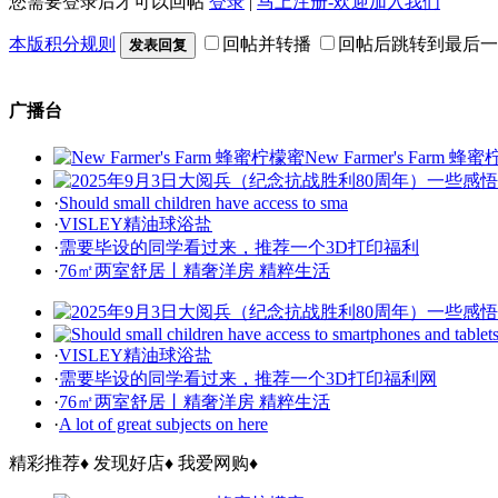
您需要登录后才可以回帖
登录
|
马上注册-欢迎加入我们
本版积分规则
回帖并转播
回帖后跳转到最后一
发表回复
广播台
New Farmer's Farm 蜂
·
Should small children have access to sma
·
VISLEY精油球浴盐
·
需要毕设的同学看过来，推荐一个3D打印福利
·
76㎡两室舒居丨精奢洋房 精粹生活
·
VISLEY精油球浴盐
·
需要毕设的同学看过来，推荐一个3D打印福利网
·
76㎡两室舒居丨精奢洋房 精粹生活
·
A lot of great subjects on here
精彩推荐
♦
发现好店
♦
我爱网购
♦