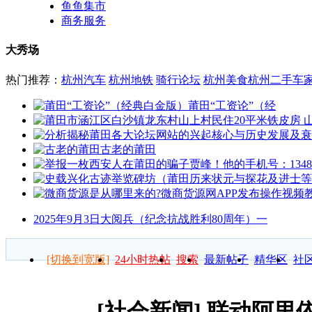
鱼鱼集市
商务服务
大秀场
热门推荐：
杭州汽车
杭州地铁
骑行论坛
杭州美食
杭州二手车
莆田“工资论”（经
古老的莆田
2025年9月3日大阅兵（纪念抗战胜利80周年）一
[切换到宽版]
24小时热帖
搜索
最新帖子
精华区
社
[社会新闻]
联动阿里