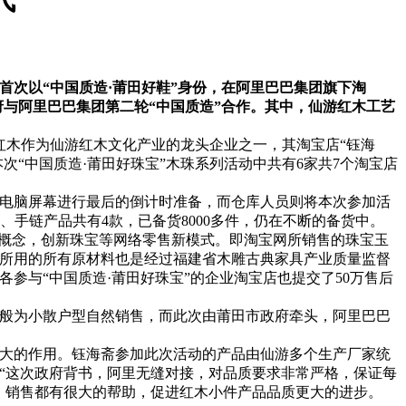
首次以“中国质造·莆田好鞋”身份，在阿里巴巴集团旗下淘
府与阿里巴巴集团第二轮“中国质造”合作。其中，仙游红木工艺
木作为仙游红木文化产业的龙头企业之一，其淘宝店“钰海
次“中国质造·莆田好珠宝”木珠系列活动中共有6家共7个淘宝店
电脑屏幕进行最后的倒计时准备，而仓库人员则将本次参加活
、手链产品共有4款，已备货8000多件，仍在不断的备货中。
概念，创新珠宝等网络零售新模式。即淘宝网所销售的珠宝玉
所用的所有原材料也是经过福建省木雕古典家具产业质量监督
参与“中国质造·莆田好珠宝”的企业淘宝店也提交了50万售后
一般为小散户型自然销售，而此次由莆田市政府牵头，阿里巴巴
大的作用。钰海斋参加此次活动的产品由仙游多个生产厂家统
“这次政府背书，阿里无缝对接，对品质要求非常严格，保证每
、销售都有很大的帮助，促进红木小件产品品质更大的进步。