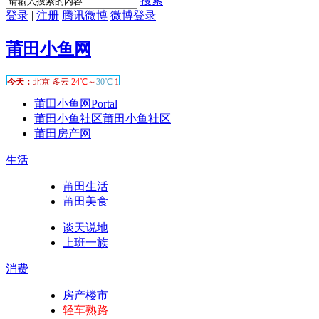
搜索
登录
|
注册
腾讯微博
微博登录
莆田小鱼网
莆田小鱼网
Portal
莆田小鱼社区
莆田小鱼社区
莆田房产网
生活
莆田生活
莆田美食
谈天说地
上班一族
消费
房产楼市
轻车熟路