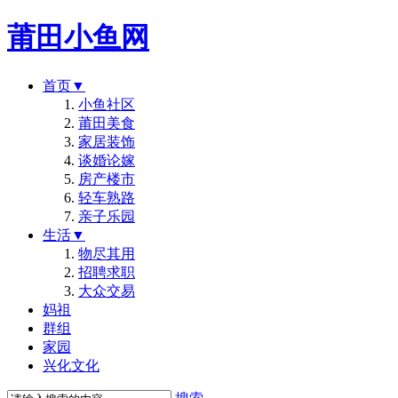
莆田小鱼网
首页
▼
小鱼社区
莆田美食
家居装饰
谈婚论嫁
房产楼市
轻车熟路
亲子乐园
生活
▼
物尽其用
招聘求职
大众交易
妈祖
群组
家园
兴化文化