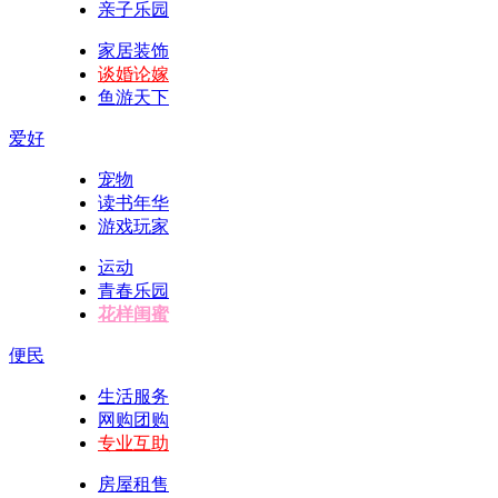
亲子乐园
家居装饰
谈婚论嫁
鱼游天下
爱好
宠物
读书年华
游戏玩家
运动
青春乐园
花样闺蜜
便民
生活服务
网购团购
专业互助
房屋租售