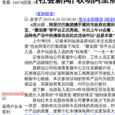
查看:
14474
|
回复:
0
[复制链接]
发表于 2015-6-24 10:58:30
|
显示全部楼层
|
阅读
4月21日，阿里巴巴集团携手莆田市政府在莆
宝、“聚划算”等平台正式亮相。今日上午10点整
品特色产业中的佛珠也在此次活动中以“品质木珠
上午9时许，记者来到仙游县群仙红木文化股份
斋”也在阿里巴巴集团旗下淘宝、“聚划算”等平台
入选，其中仙游县入选的有“钰海斋”、”“一生一木”
记者在群仙公司客服中心看到，工作人员正紧张
动的产品陆续打包。据了解，本次群仙公司“钰海斋
据群仙公司钰海斋客服中心主任吴嫦媚介绍，为
石类商品只经过矿源和最终加工商两道环节便投入
检验中心检验。本次参加活动的所有产品均为现货
保证金，买家如有售后问题，均可以先行赔付。
据了解，仙游县入选2014年全国淘宝百佳县第
lmwtzw6u5l0
集团介入推荐的“中国质造·莆田好珠宝”做到保质
群仙红木文化股份有限公司董事长陈少飞告诉记
一供货，借助本次活动和今后持续的其他活动，对
该用户从未
个产品的质量，使整个红木佛珠电商行业更加高大
签到