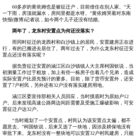
60多岁的黄依姆也是被征迁户，目前借住在别人家。“天
一下雨，房顶就漏水，房间里都是水呀。”黄依姆哭着对东南
快报(微博)记者说，如今两个儿子还没有结婚。
两年了，龙东村安置点为何还没落实？
而同时征迁的龙西村和白沙镇上的居民，安置建房正在进
行，有的已搬进去居住了。两年过去了，为什么龙东村征迁安
置点还没有落实呢？
据负责征迁安置的涵江区白沙镇镇人大主席柯国钦说，当
初测量工作过于粗放，加上有些一栋房子住着几个兄弟，造成
实际安置户比原先预计的要多。目前，除了货币安置外，还安
置了7户村民，另外还有32户没有落实建房用地。
涵江区委宣传部相关人员回应，当时摸底时为原始户12
户。后来发现高速公路两边间距需要及受施工爆破影响，可安
置征迁户达32户。
“当时规划了一个安置点，村民认为该安置点太偏，都不
愿意去。”柯国钦说，后来又选了一块地，因涉及耕保地没有
审批下来。龙东村没有一整块地可以安置32户村民建房，只能