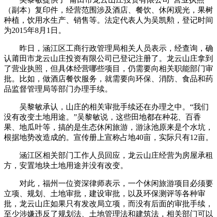
（副本）复印件，经营范围涉及酒店、餐饮、休闲观光，果树
种植，饮用水生产、销售等。法定代表人为吴凯勲，登记时间
为2015年8月1日。
昨日，涵江区工商行政管理局相关人员表示，经查询，确
认莆田市龙云山庄投资有限公司已登记注册了。龙云山庄拿到
了营业执照，但具体经营哪些项目，仍需要向相关职能部门审
批。比如，做酒店餐饮服务，就需要向环保、消防、食品和药
品监督管理局等部门办理手续。
吴黎敏承认，山庄的相关审批手续还在办理之中。“我们
没有改变土地用途。”吴黎敏说，这些田地都在种花、百香
果、地瓜叶等，搞的是生态休闲旅游，游泳池原来是个水坑，
根据地势改造成的。宣传册上宣称占地40亩，实际只有12亩。
涵江区相关部门工作人员回应，龙云山庄经营为房屋承租
方，安置地块土地用途并没有改变。
对此，福州一位资深律师表示，一个休闲旅游项目必须要
立项、规划、土地审批，建设审批，以及环保测评等各种审
批，龙云山庄如果只有发改局立项，而没有后面的审批手续，
至少涉嫌违反了规划法、土地管理法和建筑法，相关部门可以