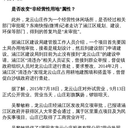
是否改变“非经营性用地”属性？
此外，龙云山庄作为一个经营性休闲场所，是否经过相关
部门审批呢？东南快报(微博)记者走访了涵江区规划、建设、
环保等部门，得到的答复均是“未审批”。
据涵江区建设局建管股工作人员介绍，一个项目首先要国
土局办用地审批，接着是规划设计，然后到建设部门申请建
设。涵江区建设局到目前为止没有接到“龙云山庄”的建设申
请。涵江区“清违办”相关人员证实，曾接到群众举报，督促镇
政府组织人员对龙云山庄进行查处，要求整改。2014年2月，
涵江区“清违办”发现龙云山庄占用耕地建围墙和搭盖等，曾督
促白沙镇政府进行查处。
据了解，2015年7月18日，龙云山庄对外试营业，9月13日
正式公开营业。营业当天，山庄彩旗飘扬，锣鼓喧天。
吴黎敏称，龙云山庄经涵江区发改局立项审批，已报请涵
江区政府并获得区人大常委会通过，属于区里重点项目及为民
办实事项目。山庄已取得了工商营业许可。
吴黎敏提供了“莆田市龙云山庄投资有限公司”营业执照