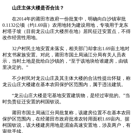
山庄主体大楼是否合法？
在2014年的莆田市政府一份批复中，明确向白沙镇审批
0.1132公顷（约1.69亩）农用地转为建设用地，专项用于龙东
村塔子坡（目前龙云山庄大楼所在地）居民征迁安置点，不得
改作经营性用地。
32户村民土地安置未落实，相关部门却拿出1.69亩土地对
村支书家族安置。对此，莆田市国土局涵江分局有关人员表
示，当时土地是批给白沙镇的，“至于该地块给谁建房，由镇
里决定的。”
不少村民对龙云山庄及其主体大楼的合法性提出怀疑，称
龙云山庄大楼建在基本农田保护区范围内，属于违法建筑。
“龙云山庄大楼是宅基地安置建筑物，是经过审批的。”当
时负责征迁安置的柯国钦说。
莆田市国土局涵江分局批复称，该建房位置不在基本农田
保护区范围内，在经莆田市政府批准农转用面积1.69亩内。据
柯国钦说，该大楼建房用地是湄渝高速安置地，涉及两户，有
审批手续。