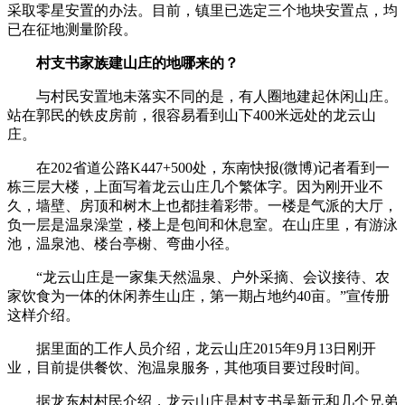
采取零星安置的办法。目前，镇里已选定三个地块安置点，均
已在征地测量阶段。
村支书家族建山庄的地哪来的？
与村民安置地未落实不同的是，有人圈地建起休闲山庄。
站在郭民的铁皮房前，很容易看到山下400米远处的龙云山
庄。
在202省道公路K447+500处，东南快报(微博)记者看到一
栋三层大楼，上面写着龙云山庄几个繁体字。因为刚开业不
久，墙壁、房顶和树木上也都挂着彩带。一楼是气派的大厅，
负一层是温泉澡堂，楼上是包间和休息室。在山庄里，有游泳
池，温泉池、楼台亭榭、弯曲小径。
“龙云山庄是一家集天然温泉、户外采摘、会议接待、农
家饮食为一体的休闲养生山庄，第一期占地约40亩。”宣传册
这样介绍。
据里面的工作人员介绍，龙云山庄2015年9月13日刚开
业，目前提供餐饮、泡温泉服务，其他项目要过段时间。
据龙东村村民介绍，龙云山庄是村支书吴新元和几个兄弟