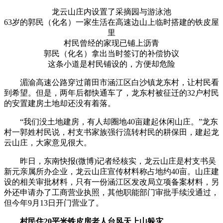
龙云山庄内设置了采摘园与游泳池
63岁的郭民（化名）一家生活在高速边山上临时搭建的铁皮屋
里
村民曾经的家现已铺上沥青
郭民（化名）拿出当时签订的补偿协议
这条小道是村民铺设的，方便却危险
湄渝高速公路穿过莆田市涵江区白沙镇龙东村，让村民看
到希望。但是，两年后都快通车了，龙东村被征迁的32户村民
的安置建房土地却还没有着落。
“我们没土地建房，有人却圈地40亩建起休闲山庄。”龙东
村一郭姓村民说，村支书家族强行流转村民的耕保田，建起龙
云山庄，大家意见很大。
昨日，东南快报(微博)记者经核实，龙云山庄是村支书吴
新元亲属所办企业，龙云山庄宣传材料称占地约40亩。山庄建
设的相关审批材料，只有一份涵江区发改局立项备案材料，另
外还申请办了工商营业执照，其他职能部门审批手续没通过，
但今年9月13日开门营业了。
村民住20平米铁皮房老人台风天上山躲灾