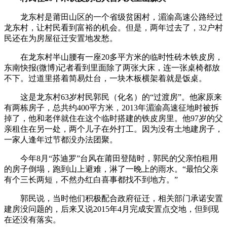
龙东村是莆田山区的一个省级贫困村，湄渝高速公路经过
龙东村，让村民看到富裕的机会。但是，两年过去了，32户村
民还在为房屋征迁安置地发愁。
在龙东村半山腰有一座20多平方米的临时性砖木铁皮房，
东南快报(微博)记者看到里面除了两张大床，连一张桌椅都放
不下。过道里搭着简易灶台，一块木板横架着就是饭桌。
这是龙东村63岁村民郭民（化名）的“过渡房”。他家原来
有两栋房子，总共约400平方米，2013年湄渝高速征地时被拆
掉了，他和老伴就住在这个临时搭建的铁皮房里。他97岁的父
亲租住在另一处，两个儿子在外打工。因为没有土地建房子，
一家人逢年过节都没办法团聚。
今年8月“苏迪罗”台风在莆田登陆时，郭民的父亲怕租用
的房子倒塌，跑到山上避难，淋了一晚上的雨水。“最怕父亲
有个三长两短，不然办红白喜事都找不到地方。”
郭民说，当时他们积极配合政府征迁，相关部门承诺安置
建房没问题的，后来又说2015年4月完成安置点交地，但到现
在还没有落实。