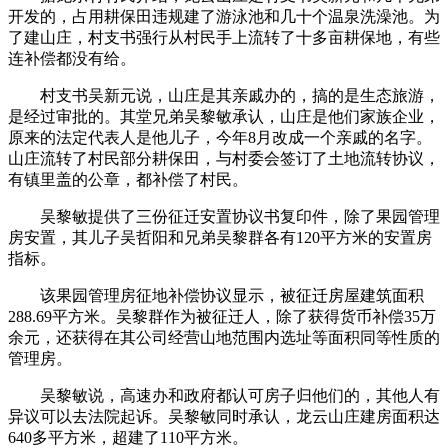
开发的，占用耕保田违规建了游泳池和几十个温泉洗澡池。为
了建山庄，村支书强行从村民手上流转了十多亩耕保地，有些
连补偿都没有给。
村支书吴新元说，山庄是其亲戚办的，搞的是生态旅游，
是经过审批的。其堂兄弟吴黎敏承认，山庄是他们家族企业，
原来的法定代表人是他儿子，今年8月改成一个亲戚的名字。
山庄流转了村民部分耕保田，与村委会签订了土地流转协议，
有镇里盖的公章，都补偿了村民。
吴黎敏提供了三份征迁安置协议书复印件，除了果园管理
房安置，其儿子吴哲阳和兄弟吴黎群各有120平方米的安置房
指标。
该果园管理房征地补偿协议显示，被征迁房屋建筑面积
288.69平方米。吴黎群作为被征迁人，除了获得货币补偿35万
余元，还获得在其公司经营山地范围内选址等面积同等性质的
管理房。
吴黎敏说，高速办和政府都认可房子归他们的，其他人有
异议可以去法院起诉。吴黎敏同时承认，龙云山庄建房面积达
640多平方米，超建了110平方米。