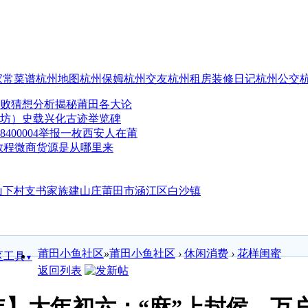
家常菜谱
杭州地图
杭州保姆
杭州交友
杭州租房
装修日记
杭州公交
分析揭秘莆田各大论
史载兴化古迹举览碑
举报一枚西安人在莆
微商货源是从哪里来
莆田市涵江区白沙镇
莆田小鱼社区
»
莆田小鱼社区
›
休闲消费
›
花样闺蜜
区工具
▼
返回列表
年】大年初六：“麻”上封侯，万