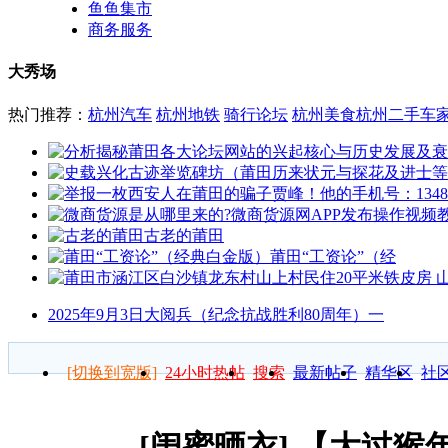
鱼鱼集市
商务服务
大秀场
热门推荐：
杭州汽车
杭州地铁
骑行论坛
杭州美食
杭州二手车
古老的莆田
莆田“工资论”（经
2025年9月3日大阅兵（纪念抗战胜利80周年）一
[切换到宽版]
24小时热帖
搜索
最新帖子
精华区
社
[闺蜜晒衣]
【大过猴