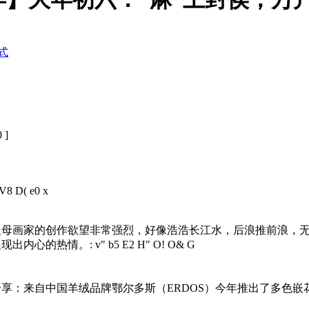
式
0 ]
 V8 D( e0 x
祖母画家的创作欲望非常强烈，好像浩浩长江水，后浪推前浪，
展现出内心的热情。
: v" b5 E2 H" O! O& G
享：来自中国羊绒品牌鄂尔多斯（ERDOS）今年推出了多色嵌