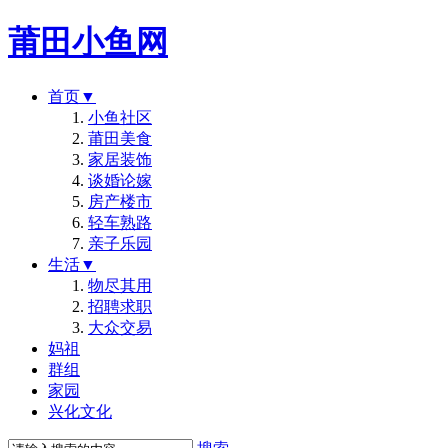
莆田小鱼网
首页
▼
小鱼社区
莆田美食
家居装饰
谈婚论嫁
房产楼市
轻车熟路
亲子乐园
生活
▼
物尽其用
招聘求职
大众交易
妈祖
群组
家园
兴化文化