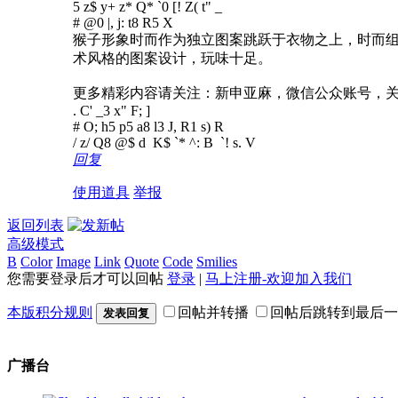
5 z$ y+ z* Q* `0 [! Z( t" _
# @0 |, j: t8 R5 X
猴子形象时而作为独立图案跳跃于衣物之上，时而
术风格的图案设计，玩味十足。
更多精彩内容请关注：新申亚麻，微信公众账号，
. C' _3 x" F; ]
# O; h5 p5 a8 l3 J, R1 s) R
/ z/ Q8 @$ d K$ `* ^: B `! s. V
回复
使用道具
举报
返回列表
高级模式
B
Color
Image
Link
Quote
Code
Smilies
您需要登录后才可以回帖
登录
|
马上注册-欢迎加入我们
本版积分规则
回帖并转播
回帖后跳转到最后一
发表回复
广播台