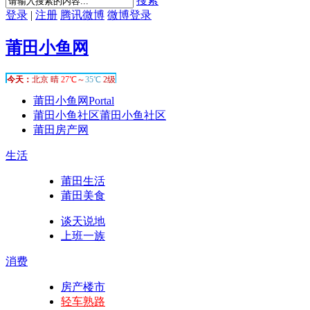
搜索
登录
|
注册
腾讯微博
微博登录
莆田小鱼网
莆田小鱼网
Portal
莆田小鱼社区
莆田小鱼社区
莆田房产网
生活
莆田生活
莆田美食
谈天说地
上班一族
消费
房产楼市
轻车熟路