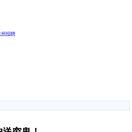
杭州招聘
户送穷鬼！