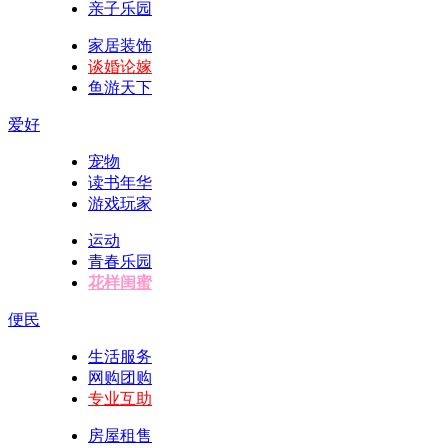
亲子乐园
家居装饰
谈婚论嫁
鱼游天下
爱好
宠物
读书年华
游戏玩家
运动
青春乐园
花样闺蜜
便民
生活服务
网购团购
专业互助
房屋租售