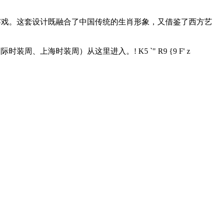
嬉戏。这套设计既融合了中国传统的生肖形象，又借鉴了西方艺
国际时装周、上海时装周）从这里进入。
! K5 `" R9 {9 F' z