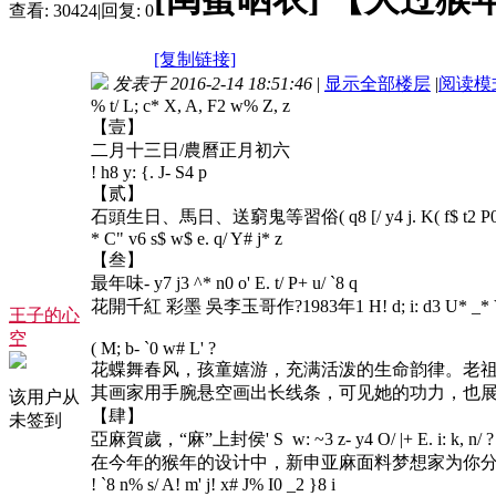
查看:
30424
|
回复:
0
[复制链接]
发表于 2016-2-14 18:51:46
|
显示全部楼层
|
阅读模
% t/ L; c* X, A, F2 w% Z, z
【壹】
二月十三日/農曆正月初六
! h8 y: {. J- S4 p
【贰】
石頭生日、馬日、送窮鬼等習俗
( q8 [/ y4 j. K( f$ t2 P
* C" v6 s$ w$ e. q/ Y# j* z
【叁】
最年味
- y7 j3 ^* n0 o' E. t/ P+ u/ `8 q
花開千紅 彩墨 吳李玉哥作?1983年
1 H! d; i: d3 U* _*
王子的心
空
( M; b- `0 w# L' ?
花蝶舞春风，孩童嬉游，充满活泼的生命韵律。老
其画家用手腕悬空画出长线条，可见她的功力，也
该用户从
【肆】
未签到
亞麻賀歲，“麻”上封侯
' S w: ~3 z- y4 O/ |+ E. i: k, n/ ?
在今年的猴年的设计中，新申亚麻面料梦想家为你分
! `8 n% s/ A! m' j! x# J% I0 _2 }8 i