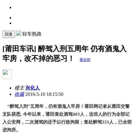
轻车熟路
回复
[莆田车讯] 醉驾入刑五周年 仍有酒鬼入
牢房，改不掉的恶习！
看全部
楼主
兴化人
收藏
2016-5-10 18:15:50
“醉驾入刑”五周年，仍有酒鬼入牢房！莆田网记者从莆田交警
支队获悉, 今年以来，莆田查处酒驾403人，这些人的行为全部记
入公安网，二次酒驾的还予以行政拘留；查处醉驾333人，已全部
进拘所。