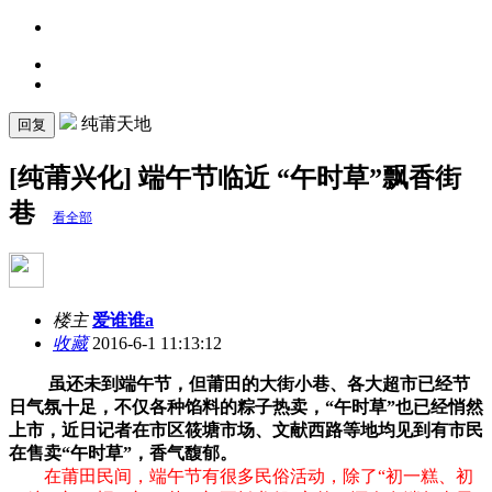
纯莆天地
回复
[纯莆兴化] 端午节临近 “午时草”飘香街
巷
看全部
楼主
爱谁谁a
收藏
2016-6-1 11:13:12
虽还未到端午节，但莆田的大街小巷、各大超市已经节
日气氛十足，不仅各种馅料的粽子热卖，“午时草”也已经悄然
上市，近日记者在市区筱塘市场、文献西路等地均见到有市民
在售卖“午时草”，香气馥郁。
在莆田民间，端午节有很多民俗活动，除了“初一糕、初