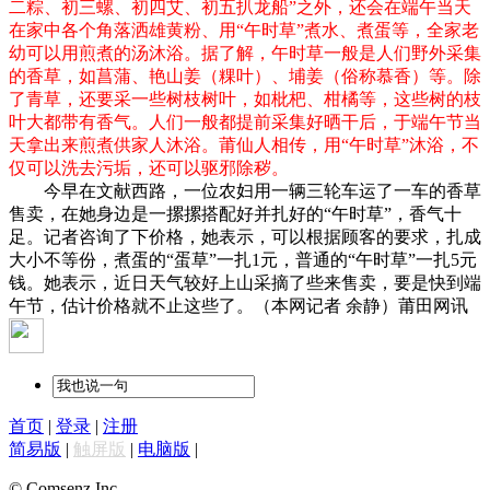
二粽、初三螺、初四艾、初五扒龙船”之外，还会在端午当天
在家中各个角落洒雄黄粉、用“午时草”煮水、煮蛋等，全家老
幼可以用煎煮的汤沐浴。据了解，午时草一般是人们野外采集
的香草，如菖蒲、艳山姜（粿叶）、埔姜（俗称慕香）等。除
了青草，还要采一些树枝树叶，如枇杷、柑橘等，这些树的枝
叶大都带有香气。人们一般都提前采集好晒干后，于端午节当
天拿出来煎煮供家人沐浴。莆仙人相传，用“午时草”沐浴，不
仅可以洗去污垢，还可以驱邪除秽。
今早在文献西路，一位农妇用一辆三轮车运了一车的香草
售卖，在她身边是一摞摞搭配好并扎好的“午时草”，香气十
足。记者咨询了下价格，她表示，可以根据顾客的要求，扎成
大小不等份，煮蛋的“蛋草”一扎1元，普通的“午时草”一扎5元
钱。她表示，近日天气较好上山采摘了些来售卖，要是快到端
午节，估计价格就不止这些了。（本网记者 余静）莆田网讯
首页
|
登录
|
注册
简易版
|
触屏版
|
电脑版
|
© Comsenz Inc.