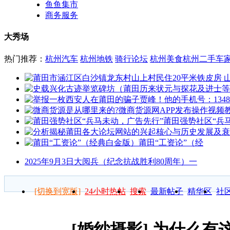
鱼鱼集市
商务服务
大秀场
热门推荐：
杭州汽车
杭州地铁
骑行论坛
杭州美食
杭州二手车
莆田强势社区“兵
莆田“工资论”（经
2025年9月3日大阅兵（纪念抗战胜利80周年）一
[切换到宽版]
24小时热帖
搜索
最新帖子
精华区
社
[婚纱摄影]
为什么有