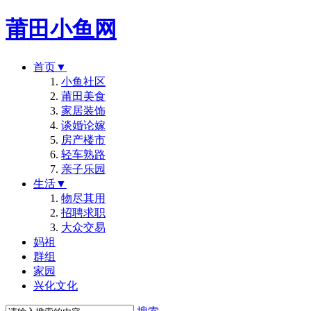
莆田小鱼网
首页
▼
小鱼社区
莆田美食
家居装饰
谈婚论嫁
房产楼市
轻车熟路
亲子乐园
生活
▼
物尽其用
招聘求职
大众交易
妈祖
群组
家园
兴化文化