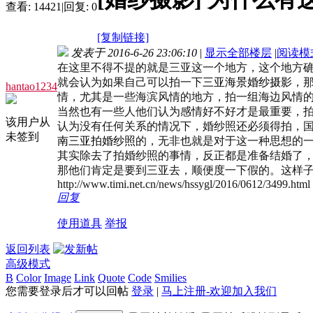
查看:
14421
|
回复:
0
[复制链接]
发表于 2016-6-26 23:06:10
|
显示全部楼层
|
阅读模
在这里不得不提的就是三亚这一个地方，这个地方
就会认为如果自己可以拍一下
三亚海景婚纱摄影
，
hantao1234
情，尤其是一些海滨风情的地方，拍一组海边风情
当然也有一些人他们认为感情好不好才是最重要，
该用户从
认为没有任何关系的情况下，婚纱照还必须得拍，
未签到
南三亚拍婚纱照
的，无非也就是对于这一种思想的
其实除去了拍婚纱照的事情，反正都是准备结婚了
那他们肯定是要到三亚去，顺便度一下假的。这样
http://www.timi.net.cn/news/hssygl/2016/0612/3499.html
回复
使用道具
举报
返回列表
高级模式
B
Color
Image
Link
Quote
Code
Smilies
您需要登录后才可以回帖
登录
|
马上注册-欢迎加入我们