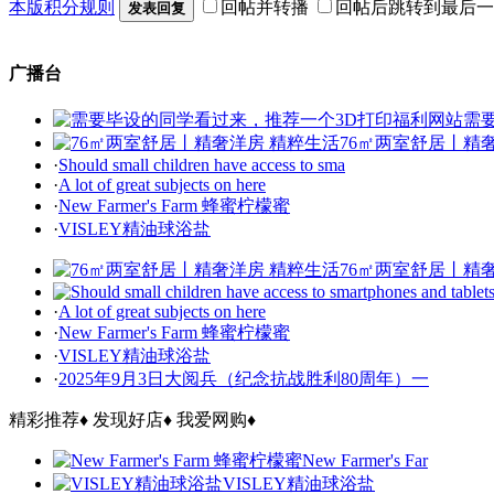
本版积分规则
回帖并转播
回帖后跳转到最后一
发表回复
广播台
需
76㎡两室舒居丨精
·
Should small children have access to sma
·
A lot of great subjects on here
·
New Farmer's Farm 蜂蜜柠檬蜜
·
VISLEY精油球浴盐
76㎡两室舒居丨精
·
A lot of great subjects on here
·
New Farmer's Farm 蜂蜜柠檬蜜
·
VISLEY精油球浴盐
·
2025年9月3日大阅兵（纪念抗战胜利80周年）一
精彩推荐
♦
发现好店
♦
我爱网购
♦
New Farmer's Far
VISLEY精油球浴盐