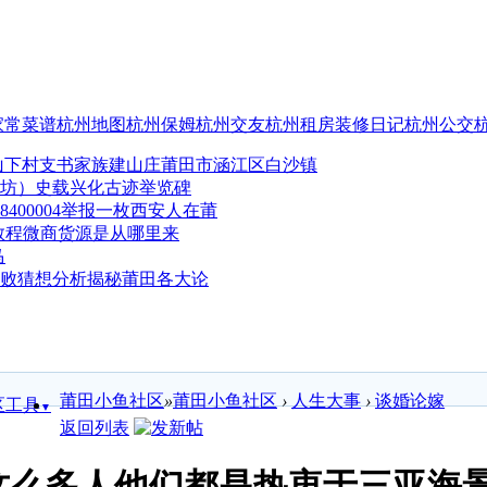
家常菜谱
杭州地图
杭州保姆
杭州交友
杭州租房
装修日记
杭州公交
莆田市涵江区白沙镇
史载兴化古迹举览碑
举报一枚西安人在莆
微商货源是从哪里来
马
分析揭秘莆田各大论
莆田小鱼社区
»
莆田小鱼社区
›
人生大事
›
谈婚论嫁
区工具
▼
返回列表
这么多人他们都是热衷于三亚海