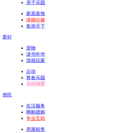
亲子乐园
家居装饰
谈婚论嫁
鱼游天下
爱好
宠物
读书年华
游戏玩家
运动
青春乐园
花样闺蜜
便民
生活服务
网购团购
专业互助
房屋租售