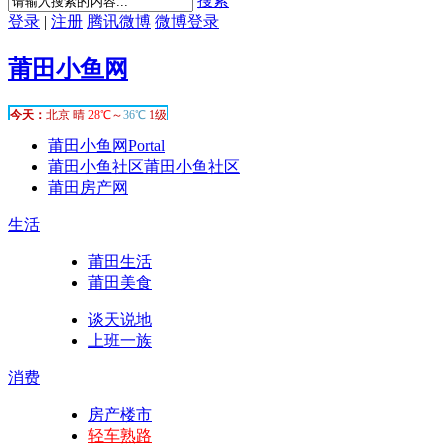
搜索
登录
|
注册
腾讯微博
微博登录
莆田小鱼网
莆田小鱼网
Portal
莆田小鱼社区
莆田小鱼社区
莆田房产网
生活
莆田生活
莆田美食
谈天说地
上班一族
消费
房产楼市
轻车熟路