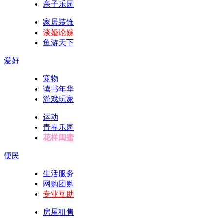
亲子乐园
家居装饰
谈婚论嫁
鱼游天下
爱好
宠物
读书年华
游戏玩家
运动
青春乐园
花样闺蜜
便民
生活服务
网购团购
专业互助
房屋租售