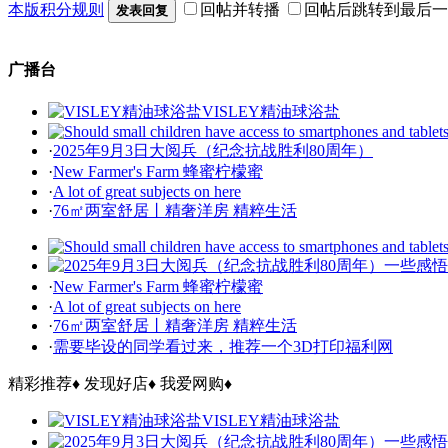
本版积分规则
回帖并转播
回帖后跳转到最后一
发表回复
广播台
VISLEY精油球浴盐
·
2025年9月3日大阅兵（纪念抗战胜利80周年）
·
New Farmer's Farm 蜂蜜柠檬蜜
·
A lot of great subjects on here
·
76㎡两室舒居丨精奢洋房 精粹生活
·
New Farmer's Farm 蜂蜜柠檬蜜
·
A lot of great subjects on here
·
76㎡两室舒居丨精奢洋房 精粹生活
·
需要毕设的同学看过来，推荐一个3D打印福利网
精彩推荐
♦
发现好店
♦
我爱网购
♦
VISLEY精油球浴盐