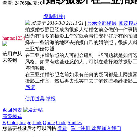
查看:
24765
|
回复:
0
[复制链接]
发表于 2016-8-3 21:11:21
|
显示全部楼层
|
阅读模
拍摄婚纱照已经成为很多人结婚之前必做的一件事
因为有很多的摄影工作室就会帮忙安排好所有的拍
hantao1234
择去一些沿海的地区去拍摄自己的婚纱照，很多人
三亚拍婚纱照
。
该用户从
在三亚拍婚纱照的人可能会碰到一些问题就是如何
未签到
风格。如果有这些疑惑的人，可以在选择婚纱摄影
咨询客服。
在三亚拍婚纱照之前如果有任何的疑问都是上网搜
摄影工作室
。然后再去现实中去了解这些婚纱摄影工作室。转载自提拉米苏
回复
使用道具
举报
返回列表
高级模式
B
Color
Image
Link
Quote
Code
Smilies
您需要登录后才可以回帖
登录
|
马上注册-欢迎加入我们