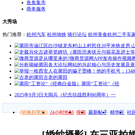
鱼鱼集市
商务服务
大秀场
热门推荐：
杭州汽车
杭州地铁
骑行论坛
杭州美食
杭州二手车
古老的莆田
莆田“工资论”（经
2025年9月3日大阅兵（纪念抗战胜利80周年）一
[切换到宽版]
24小时热帖
搜索
最新帖子
精华区
社
[婚纱摄影]
在三亚拍