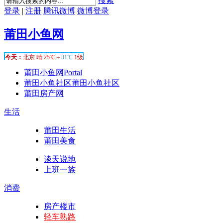
搜索
登录
|
注册
腾讯微博
微博登录
莆田小鱼网
莆田小鱼网
Portal
莆田小鱼社区
莆田小鱼社区
莆田房产网
生活
莆田生活
莆田美食
谈天说地
上班一族
消费
房产楼市
轻车熟路