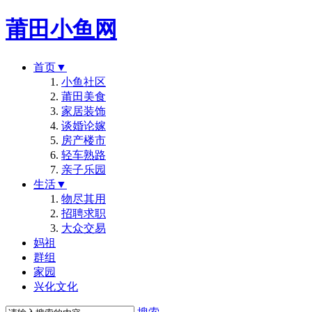
莆田小鱼网
首页
▼
小鱼社区
莆田美食
家居装饰
谈婚论嫁
房产楼市
轻车熟路
亲子乐园
生活
▼
物尽其用
招聘求职
大众交易
妈祖
群组
家园
兴化文化