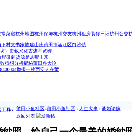
家常菜谱
杭州地图
杭州保姆
杭州交友
杭州租房
装修日记
杭州公交
莆田市涵江区白沙镇
史载兴化古迹举览碑
微商货源是从哪里来
分析揭秘莆田各大论
举报一枚西安人在莆
莆田小鱼社区
»
莆田小鱼社区
›
人生大事
›
谈婚论嫁
区工具
▼
返回列表
婚纱照，给自己一个最美的婚纱