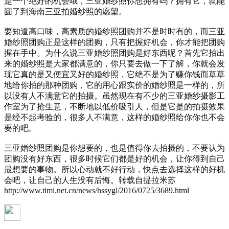
是一个绝好的机会哦，
三亚婚纱照
你想拥有吗？拥有它，就能
圆了到
海南三亚拍婚纱照
的愿望。
要知道高口味，高素质的婚纱照团购并不是时时有的，而三亚
婚纱照团购正是这样的团购，只有把握好机会，你才能把团购
握在手中。为什么说三亚婚纱照团购是好东西呢？首先它拍出
来的婚纱照是大家都满意的，你只要去做一下了解，你就会发
现它真的是又便宜又好的婚纱照，它绝不是为了赚你钱而草草
地给你拍的那种团购，它的用心跟实价的婚纱照是一样的，所
以没有人不满意它的拍摄。虽然现在有不少的
三亚婚纱摄影工
作室
为了抢生意，不断地以低价吸引人，但是它是的拍摄效果
是经不起考验的，很多人不满意，这样的婚纱照给你你也不会
要的吧。
三亚婚纱照团购是你想要的，也是值得你去拍摄的，不要认为
团购没有好东西，很多时候它们都是好的机会，让你得到自己
最想要的事物。所以心动就不好行动，快点去选择这样的好机
会吧，让自己的人生没有后悔。转载自提拉米苏
http://www.timi.net.cn/news/hssygl/2016/0725/3689.html