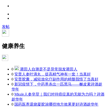
发帖
健康养生
0
莆田人自测是不是异常脱发
莆田人
0
安普人参叶滴丸，提高精气神有一套！
当真好
0
安普胶囊，减轻放化疗副作用的精髓我悟了
当真好
0
新冠疫情下，中药界杀出一匹黑马——槲皮素
诗酒趁
华年
0
Mkule人参皂苷｜我们对待癌症真的无能为力吗？
诗酒
趁华年
0
国药医养退烧凝胶涂哪些地方效果更好
诗酒趁华年