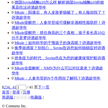
0
德国Sovita辅酶q10怎么样 解析德国Sovita辅酶q10的效
果及吃法
诗酒趁华年
0
Mkule：阳康后，有人皮肤更细腻了，有人脸却毁了？
诗酒趁华年
0
Mkule提醒您：人参皂苷或可缓解非酒精性脂肪肝！
诗
酒趁华年
0
Mkule提醒您：抓住身高的三个真相，孩子多长高10公
分不是梦
诗酒趁华年
0
Mkule｜如何科学的干预孩子的身高呢？
诗酒趁华年
0
换季就感冒？别担心，Sovita告诉您如何稳稳应对
诗酒
趁华年
0
拼免疫力的时代，Sovita也在为您的健康保驾护航
诗酒
趁华年
0
Mkule全面解析：NMN为什么可以对抗衰老？
诗酒趁
华年
0
Mkule：人参皂苷的N个作用你了解吗？
诗酒趁华年
1
2
3
4
.. 41
/ 41 页
下一页
首页
|
登录
|
注册
简易版
|
触屏版
|
电脑版
|
© Comsenz Inc.