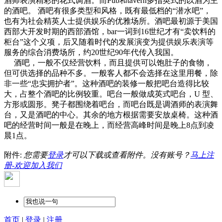
酒师表演精彩的花式调酒。而Pub和tavern多指英式的以酒为主
的酒吧。 酒吧有很多类型和风格，既有最低档的“潜水吧”，
也有为社会精英人士提供娱乐的优雅场所。酒吧最初源于美国
西部大开发时期的西部酒馆，bar一词到16世纪才有“卖饮料的
柜台”这个义项，后又随着时代的发展演变为提供娱乐表演等
服务的综合消费场所，约20世纪90年代传入我国。
酒吧，一般不仅经营饮料，而且提供可以饱肚子的食物，
但可供选择的品种不多。一般客人都不会选择在这里用餐，除
非一些“忠实拥护者”。这种酒吧的装修一般把吧台造得比较
大，占整个酒吧的比例较重。吧台一般做成英式吧台，U 型、
方形或圆形。凳子都围绕着吧台，而吧台既是调酒师的表演舞
台，又是酒吧的中心。其余的地方根据需要安放桌椅。这种酒
吧的经营时间一般是在晚上，而经营高峰时间是晚上8点到凌
晨1点。
附件:
您需要
登录
才可以下载或查看附件。没有账号？
马上注
册-欢迎加入我们
首页
|
登录
|
注册