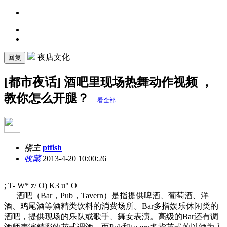
夜店文化
回复
[都市夜话] 酒吧里现场热舞动作视频 ，
教你怎么开腿？
看全部
楼主
ptfish
收藏
2013-4-20 10:00:26
; T- W* z/ O) K3 u" O
酒吧（Bar，Pub，Tavern）是指提供啤酒、葡萄酒、洋
酒、鸡尾酒等酒精类饮料的消费场所。Bar多指娱乐休闲类的
酒吧，提供现场的乐队或歌手、舞女表演。高级的Bar还有调