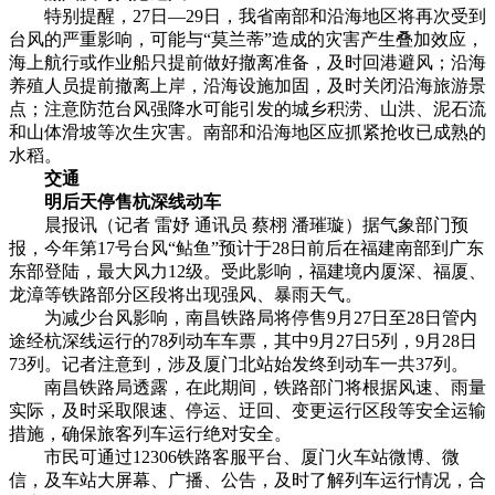
特别提醒，27日—29日，我省南部和沿海地区将再次受到
台风的严重影响，可能与“莫兰蒂”造成的灾害产生叠加效应，
海上航行或作业船只提前做好撤离准备，及时回港避风；沿海
养殖人员提前撤离上岸，沿海设施加固，及时关闭沿海旅游景
点；注意防范台风强降水可能引发的城乡积涝、山洪、泥石流
和山体滑坡等次生灾害。南部和沿海地区应抓紧抢收已成熟的
水稻。
交通
明后天停售杭深线动车
晨报讯（记者 雷妤 通讯员 蔡栩 潘璀璇）据气象部门预
报，今年第17号台风“鲇鱼”预计于28日前后在福建南部到广东
东部登陆，最大风力12级。受此影响，福建境内厦深、福厦、
龙漳等铁路部分区段将出现强风、暴雨天气。
为减少台风影响，南昌铁路局将停售9月27日至28日管内
途经杭深线运行的78列动车车票，其中9月27日5列，9月28日
73列。记者注意到，涉及厦门北站始发终到动车一共37列。
南昌铁路局透露，在此期间，铁路部门将根据风速、雨量
实际，及时采取限速、停运、迂回、变更运行区段等安全运输
措施，确保旅客列车运行绝对安全。
市民可通过12306铁路客服平台、厦门火车站微博、微
信，及车站大屏幕、广播、公告，及时了解列车运行情况，合