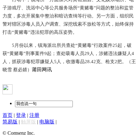
子游戏厅、洗浴中心等公共服务场所“黄赌毒”问题的整治和监管
力度，多次开展集中整治和暗访查缉等行动。另一方面，组织民
警对辖区涉毒人员入户调查、深挖线索不放松等方式，始终保持
打击“黄赌毒”违法犯罪的高压姿势。
5月份以来，镇海派出所共查处“黄赌毒”行政案件25起，破
获“黄赌毒”刑事案件9起；查处吸毒人员29人，涉赌违法嫌疑人4
人，抓获涉毒犯罪嫌疑人5人，收缴毒品28.42克、枪支2把。（王
莆田网讯
晓雪 蔡必婧）
首页
|
登录
|
注册
简易版
|
触屏版
|
电脑版
|
© Comsenz Inc.