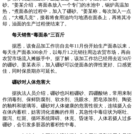
砂。”姜某介绍，将面条放入一个专门的水池中，锅炉高温加
热，“煮面条的过程中，加入了硼砂。”姜某称，每次加入一点
点，“大概几克”，接着将食用油均匀地洒在面条上，再将其冷
却，油面的生产过程便结束了。
每天销售“毒面条”三百斤
据悉，该食品加工作坊自去年11月份开始生产面条以来，
每天生产面条300余斤，以每斤1.2元销往周边农贸市场，再由
农贸市场流入摊贩手中。据了解，该加工作坊已经用去近50斤
的硼砂。姜某表示，加入硼砂可以使面条的弹性更好、口感更
佳，同时保质期亦可延长。
硼砂对人体危害大
据执法人员介绍，硼砂也叫粗硼砂、四硼酸钠，常用来制
作消毒剂、保鲜防腐剂、软水剂、洗眼水、肥皂添加剂、陶瓷
的釉料和玻璃等。硼砂对人体健康的危害性很大，连续摄入会
在体内蓄积，妨害消化道酶的作用，其急性中毒症状为呕吐、
腹泻、红斑、循环系统障碍、休克、昏迷等。人体若摄人过多
硼砂，会引发多脏器的蓄积性中毒。