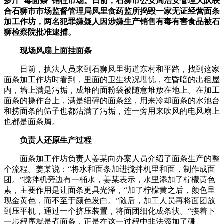
多斤“毒面条”销往市场。日前，石狮市公安局治安管理大队联
合石狮市市场监督管理局凤里食药监所捣毁一家无证经营面条
加工作坊，两名犯罪嫌疑人因涉嫌生产销售有毒有害食品被石
狮检察院批准逮捕。
现场风扇上面挂面条
日前，执法人员来到石狮凤里街道东村和平路，找到这家
面条加工作坊时看到，里面的卫生状况堪忧，在昏暗的出租屋
内，墙上满是污垢，成堆的面粉袋被随意堆放在地上。在加工
面条的操作台上，满是细碎的面条丝，用来冷却面条的水池台
和捞面条的筛子也都沾满了污垢，连一旁用来吹风的电风扇上
也都是面条屑。
负责人还原生产过程
面条加工作坊负责人姜某向办案人员介绍了面条生产的整
个流程。姜某说：“将水和面条加进搅拌机里和面，制作成面
团。”搅拌机旁边有一桶水，姜某表示，水里添加了柠檬黄色
素，主要作用是让面条更具光泽，“加了柠檬黄之后，颜色呈
现金黄色，而不至于颜色发白。”随后，加工人员再将面团放
到压平机，通过一个挤压装置，将面团细化成条状。“接着下
一步程序就是煮面条，正是在这一过程中非法添加了硼